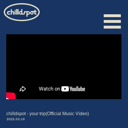
HOME
INFORMATION
SCHEDULE
BIOGRAPHY
VIDEO
DISCOGRAPHY
chilldspot - your trip(Official Music Video)
MERCHANDISE
2022.03.16
CONTACT