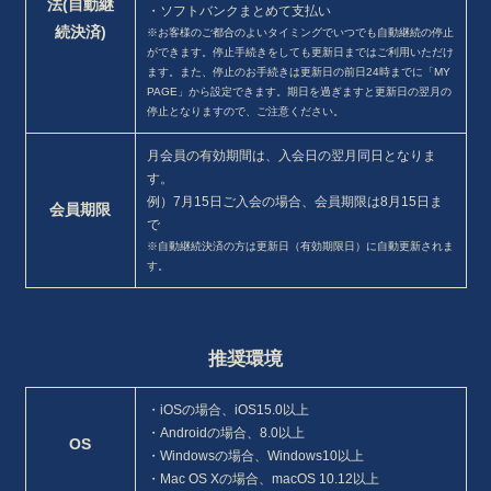
法
(自動継
・ソフトバンクまとめて支払い
続決済)
※お客様のご都合のよいタイミングでいつでも自動継続の停止
ができます。停止手続きをしても更新日まではご利用いただけ
ます。また、停止のお手続きは更新日の前日24時までに「MY
PAGE」から設定できます。期日を過ぎますと更新日の翌月の
停止となりますので、ご注意ください。
月会員の有効期間は、入会日の翌月同日となりま
す。
例）7月15日ご入会の場合、会員期限は8月15日ま
会員期限
で
※自動継続決済の方は更新日（有効期限日）に自動更新されま
す。
推奨環境
・iOSの場合、iOS15.0以上
・Androidの場合、8.0以上
OS
・Windowsの場合、Windows10以上
・Mac OS Xの場合、macOS 10.12以上