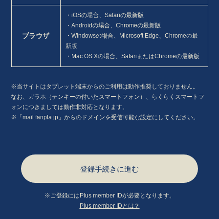
会員登録
ログイン
・iOSの場合、Safariの最新版
・Androidの場合、Chromeの最新版
BLOG
ブラウザ
・Windowsの場合、Microsoft Edge、Chromeの最
新版
MOVIE
・Mac OS Xの場合、SafariまたはChromeの最新版
RADIO
PHOTO
※当サイトはタブレット端末からのご利用は動作推奨しておりません。
なお、ガラホ（テンキーの付いたスマートフォン）、らくらくスマートフ
ォンにつきましては動作非対応となります。
※「mail.fanpla.jp」からのドメインを受信可能な設定にしてください。
登録手続きに進む
※ご登録にはPlus member IDが必要となります。
Plus member IDとは？