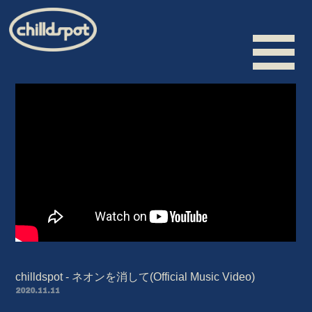
HOME
INFORMATION
SCHEDULE
BIOGRAPHY
VIDEO
DISCOGRAPHY
chilldspot - ネオンを消して(Official Music Video)
MERCHANDISE
2020.11.11
CONTACT