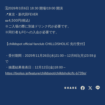
🗓️2026年3月6日 18:30 開場/19:00 開演
📍東京・新代田FEVER
🎫4,500円(税込)
※ご入場の際に別途ドリンク代が必要です。
※同行者もFCへの入会が必要です。
会員登録
ログイン
【chilldspot official fanclub CHILLDSHOLIC 先行受付】
BLOG
・受付期間：2025年11月26日(水)21:00～12月8日(月)23:59ま
MOVIE
で
RADIO
・抽選結果発表日：12月12日(金)18:00～
https://tixplus.jp/feature/chilldspot/chilldsholic/fc-b739p/
PHOTO
SHARE