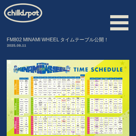
FM802 MINAMI WHEEL タイムテーブル公開！
2025.09.11
HOME
INFORMATION
SCHEDULE
BIOGRAPHY
VIDEO
DISCOGRAPHY
MERCHANDISE
CONTACT