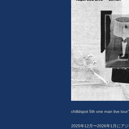
BIOGRAPHY
VIDEO
DISCOGRAPHY
MERCHANDISE
CONTACT
chilldspot 5th one man l
2025年12月〜2026年1月に