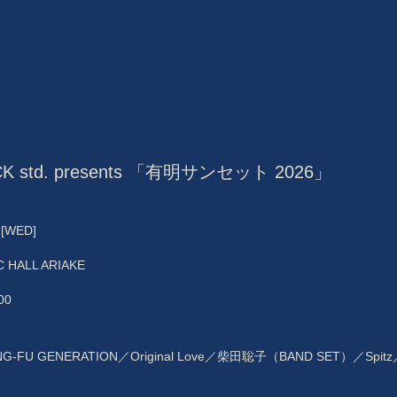
OCK std. presents 「有明サンセット 2026」
2
[WED]
会員登録
 HALL ARIAKE
:00
BLOG
UNG-FU GENERATION／Original Love／柴田聡子（BAND SET）／S
MOVIE