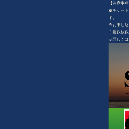
【注意事項
※チケット
す。
※お申し込
※複数枚数
※詳しくは