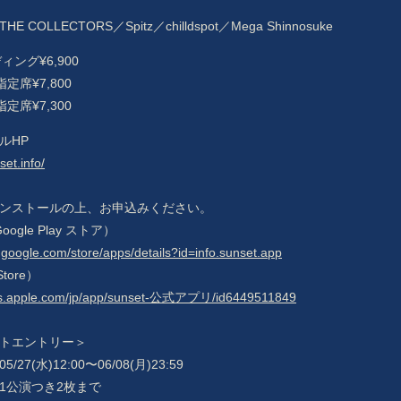
RADIO
 COLLECTORS／Spitz／chilldspot／Mega Shinnosuke
PHOTO
ィング¥6,900
定席¥7,800
定席¥7,300
ルHP
set.info/
ンストールの上、お申込みください。
Google Play ストア）
y.google.com/store/apps/details?id=info.sunset.app
Store）
pps.apple.com/jp/app/sunset-公式アプリ/id6449511849
トエントリー＞
27(水)12:00〜06/08(月)23:59
1公演つき2枚まで