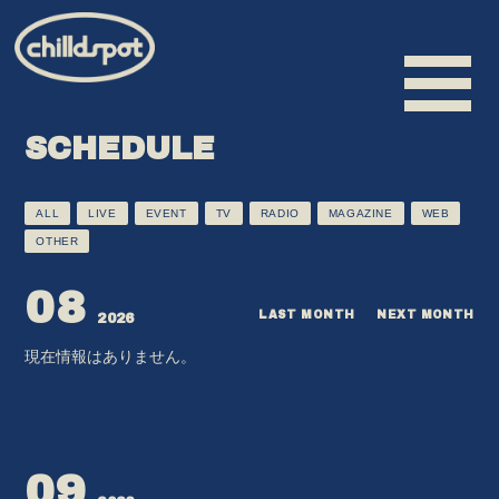
SCHEDULE
ALL
LIVE
EVENT
TV
RADIO
MAGAZINE
WEB
HOME
OTHER
INFORMATION
08
SCHEDULE
LAST MONTH
NEXT MONTH
2026
BIOGRAPHY
現在情報はありません。
VIDEO
DISCOGRAPHY
MERCHANDISE
09
CONTACT