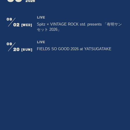
2026
LIVE
09
Spitz × VINTAGE ROCK std. presents 「有明サン
02
[WED]
セット 2026」
LIVE
09
FIELDS SO GOOD 2026 at YATSUGATAKE
20
[SUN]
会員登録
ログイン
BLOG
MOVIE