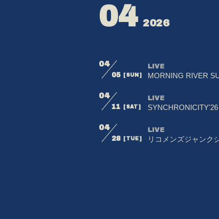
BIOGRAPHY
04
2026
VIDEO
DISCOGRAPHY
04
LIVE
05
MORNING RIVER SU
MERCHANDISE
[SUN]
04
LIVE
CONTACT
11
SYNCHRONICITY'26
[SAT]
04
LIVE
28
リコメンズジャンクショ
[TUE]