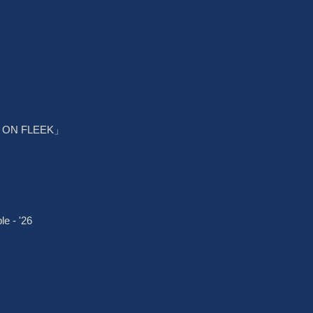
 ON FLEEK」
e - '26