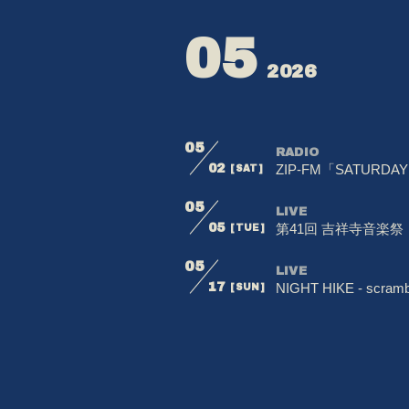
05
2026
05
RADIO
02
ZIP-FM「SATURDAY
[SAT]
05
LIVE
05
第41回 吉祥寺音楽祭
[TUE]
05
LIVE
17
NIGHT HIKE - scrambl
[SUN]